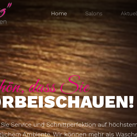
Home
Salons
Aktuel
ön, dass Sie
RBEISCHAUEN!
 Sie Service und Schnittperfektion auf höchste
glichem Ambiente. Wir können mehr als Wasch