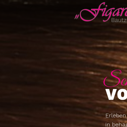
Sch
VO
Erleben
in beha